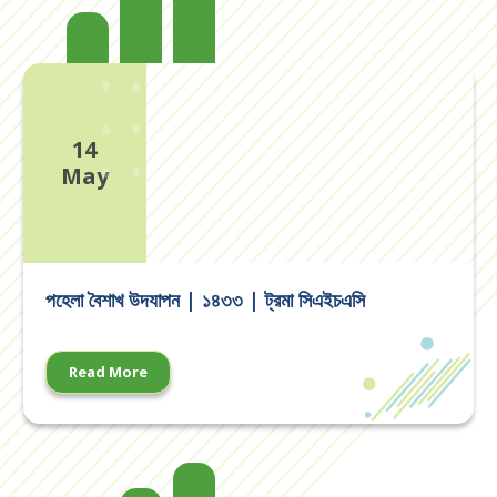
13
১ম বর্ষের মডেল টেস্ট এবং ২য় ও ৩য় বর্ষের টেস্ট পরীক্ষার বিজ্ঞপ্তি
Oct
14
May
27
সনাতনী ধর্মাবলম্বীদের “দূর্গা পূজা” উপলক্ষ্যে ছুটির নোটিশ
Sep
19
পহেলা বৈশাখ উদযাপন | ১৪৩৩ | ট্রমা সিএইচএসি
পবিত্র “আখেরি চাহার সোম্বা” দিবস উপলক্ষ্যে ছুটির নোটিশ
Aug
Read More