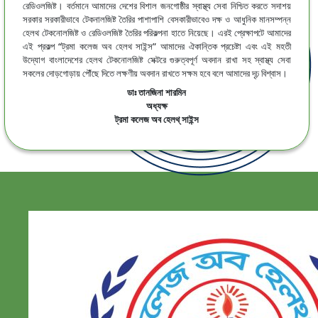
রেডিওলজিষ্ট। বর্তমানে আমাদের দেশের বিশাল জনগোষ্ঠীর স্বাস্থ্য সেবা নিশ্চিত করতে সদাশয়
সরকার সরকারীভাবে টেকনালজিষ্ট তৈরির পাশাপাশি বেসকারীভাবেও দক্ষ ও আধুনিক মানসম্পন্ন
হেলথ টেকনোলজিষ্ট ও রেডিওলজিষ্ট তৈরির পরিকল্পনা হাতে নিয়েছে। এরই প্রেক্ষাপটে আমাদের
এই প্রকল্প “ট্রমা কলেজ অব হেলথ সাইন্স” আমাদের ঐকান্তিক প্রচেষ্টা এবং এই মহতী
উদ্যোগ বাংলাদেশের হেলথ টেকনোলজিষ্ট সেক্টরে গুরুত্বপূর্ণ অবদান রাখা সহ স্বাস্থ্য সেবা
সকলের দোড়গোড়ায় পৌঁছে দিতে লক্ষণীয় অবদান রাখতে সক্ষম হবে বলে আমাদের দৃঢ় বিশ্বাস।
ডাঃ তানজিনা শারমিন
অধ্যক্ষ
ট্রমা কলেজ অব হেলথ্ সাইন্স