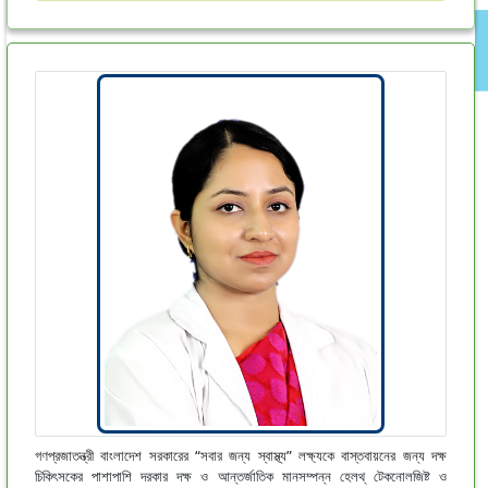
গণপ্রজাতন্ত্রী বাংলাদেশ সরকারের “সবার জন্য স্বাস্থ্য” লক্ষ্যকে বাস্তবায়নের জন্য দক্ষ
চিকিৎসকের পাশাপাশি দরকার দক্ষ ও আন্তর্জাতিক মানসম্পন্ন হেলথ্ টেকনোলজিষ্ট ও